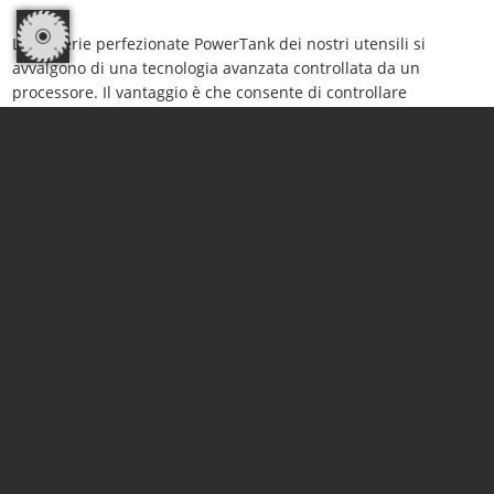
Le batterie perfezionate PowerTank dei nostri utensili si
avvalgono di una tecnologia avanzata controllata da un
processore. Il vantaggio è che consente di controllare
costantemente tutti i parametri rilevanti delle singole celle
della batteria, come lo stato di carica e la temperatura. Inoltre,
le celle flottanti sono totalmente protette da qualsiasi tipo di
sollecitazione meccanica, garantendo così meno guasti e una
vita utile molto lunga.
CAS. TUTTO È PIÙ SEMPLICE.
I pacchetti di batterie sono compatibili al 100% con le
macchine MAFELL della categoria da 18 V. Inoltre, si adattano
senza limitazioni a tutti gli utensili elettrici compatibili con CAS
– il sistema di batteria indipendente del costruttore per i